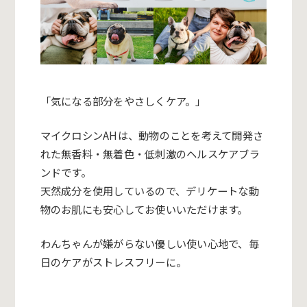
「気になる部分をやさしく
ケア
。」
マイクロシン
AH
は、動物のことを考えて開発さ
れた無香料・無着色・低刺激の
ヘルス
ケア
ブラ
ンドです。
天然成分を使用しているので、デリケートな動
物のお肌にも安心してお使いいただけます。
わんちゃんが嫌がらない優しい使い心地で、毎
日の
ケア
がストレスフリーに。