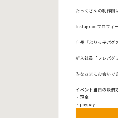
たっくさんの制作例
Instagramプロ
店長「ぶりっ子パグ
新入社員「フレパグ
みなさまにお会いで
イベント当日の決済
・現金
・paypay