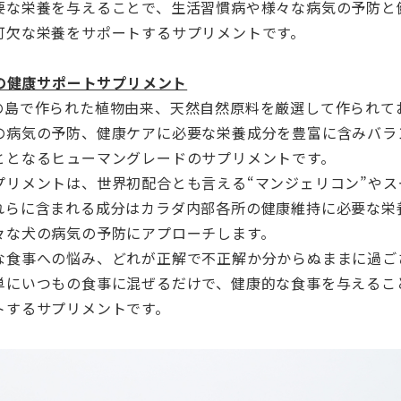
要な栄養を与えることで、
生活習慣病や様々な病気の予防と
可欠な栄養をサポートするサプリメントです。
犬の健康サポートサプリメント
の島で作られた植物由来、
天然自然原料を厳選して作られて
の病気の予防、
健康ケアに必要な栄養成分を豊富に含みバラ
ととなるヒューマングレードのサプリメントで
す。
プリメントは、世界初配合とも言える“
マンジェリコン”やス
れらに含まれる成分はカラダ内部各所の健康維持に必要な栄
々な犬の病気の予防にアプローチします。
な食事への悩み、
どれが正解で不正解か分からぬままに過ご
単にいつもの食事に混ぜるだけで、
健康的な食事を与えるこ
トするサプリメントです。