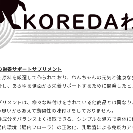
犬の栄養サポートサプリメント
た原料を厳選して作られており、
わんちゃんの元気と健康な
合し、
あらゆる側面から栄養サポートするために開発したヒ
プリメントは、
様々な味付けをされている他商品とは異なり
う思いからあえて動物性の味
付けをしておりません。
養成分をバランスよく摂取できる、
シンプルな処方で身体に
腸内環境（腸内フローラ）の正常化、
乳酸菌による免疫力ア