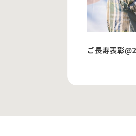
ご長寿表彰@202